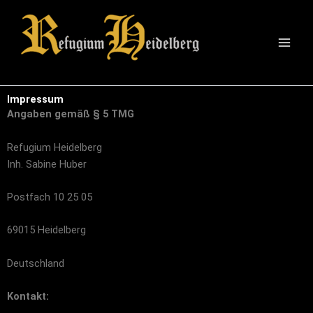
Zum
Main
Inhalt
Men
springen
Impressum
Angaben gemäß § 5 TMG
Refugium Heidelberg
Inh. Sabine Huber
Postfach 10 25 05
69015 Heidelberg
Deutschland
Kontakt: